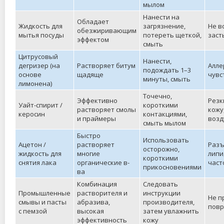
мылом
Нанести на
Обладает
Жидкость для
загрязнение,
Не в
обезжиривающим
мытья посуды
потереть щеткой,
заст
эффектом
смыть
Цитрусовый
Нанести,
дегризер (на
Растворяет битум
Алле
подождать 1–3
основе
щадяще
чувс
минуты, смыть
лимонена)
Точечно,
Эффективно
Резк
Уайт-спирит /
короткими
растворяет смолы
кожу
керосин
контакциями,
и праймеры
возд
смыть мылом
Быстро
Использовать
Ацетон /
растворяет
Разъ
осторожно,
жидкость для
многие
липи
короткими
снятия лака
органические в-
част
прикосновениями
ва
Комбинация
Следовать
Промышленные
растворителя и
инструкции
Не п
смывы и пасты
абразива,
производителя,
повр
с пемзой
высокая
затем увлажнить
эффективность
кожу