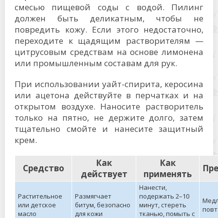
смесью пищевой соды с водой. Пилинг
должен быть деликатным, чтобы не
повредить кожу. Если этого недостаточно,
переходите к щадящим растворителям —
цитрусовым средствам на основе лимонена
или промышленным составам для рук.
При использовании уайт-спирита, керосина
или ацетона действуйте в перчатках и на
открытом воздухе. Наносите растворитель
только на пятно, не держите долго, затем
тщательно смойте и нанесите защитный
крем.
Как
Как
Средство
Пр
действует
применять
Нанести,
Растительное
Размягчает
подержать 2–10
Медл
или детское
битум, безопасно
минут, стереть
повт
масло
для кожи
тканью, помыть с