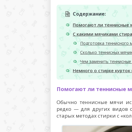
Содержание:
Помогают ли теннисные 
С какими мячиками стир
Подготовка теннисного 
Сколько теннисных мячи
Чем заменить теннисные
Немного о стирке курток
Помогают ли теннисные 
Обычно теннисные мячи исп
редко — для других видов 
старых методах стирки с «ко