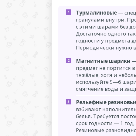
Турмалиновые
— спец
гранулами внутри. Пр
с этими шарами без д
Достаточно одного так
годности у предмета д
Периодически нужно вы
Магнитные шарики
—
предмет не портится в
тяжёлые, хотя и небол
используйте 5—6 шари
смягчение воды и защ
Рельефные резиновы
взбивают наполнитель
белья. Требуется пост
срок годности — 1 год
Резиновые разновидно