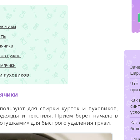
мячики
ать
мячика
ков нужно
 мячики
Заче
шари
 и пуховиков
Что 
при 
мячики
Как 
син
ользуют для стирки курток и пуховиков,
усло
одежды и текстиля. Приём берёт начало в
лотушками» для быстрого удаления грязи.
Как 
бел
Поче