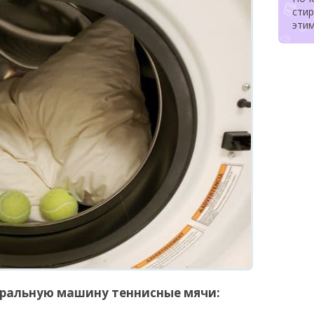
стир
эти
иральную машину теннисные мячи: