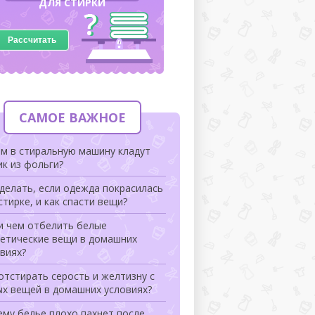
ДЛЯ СТИРКИ
Рассчитать
САМОЕ ВАЖНОЕ
м в стиральную машину кладут
к из фольги?
делать, если одежда покрасилась
стирке, и как спасти вещи?
и чем отбелить белые
тетические вещи в домашних
виях?
отстирать серость и желтизну с
ых вещей в домашних условиях?
му белье плохо пахнет после