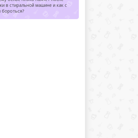
ки в стиральной машине и как с
м бороться?