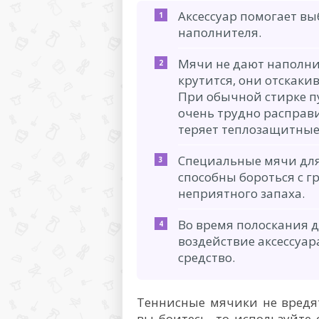
Аксессуар помогает вы
наполнителя.
Мячи не дают наполни
крутится, они отскаки
При обычной стирке пу
очень трудно расправи
теряет теплозащитные
Специальные мячи для 
способны бороться с г
неприятного запаха.
Во время полоскания 
воздействие аксессуа
средство.
Теннисные мячики не вредят
вы боитесь, то используйте