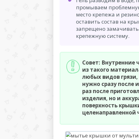
Гель разводим в воде,
промываем проблемную 
место крепежа и резин
оставить состав на кры
запрещено замачивать 
крепежную систему.
Совет: Внутренние 
из такого материал
любых видов грязи,
нужно сразу после 
раз после приготов
изделия, но и акку
поверхность крышки
целенаправленной ч