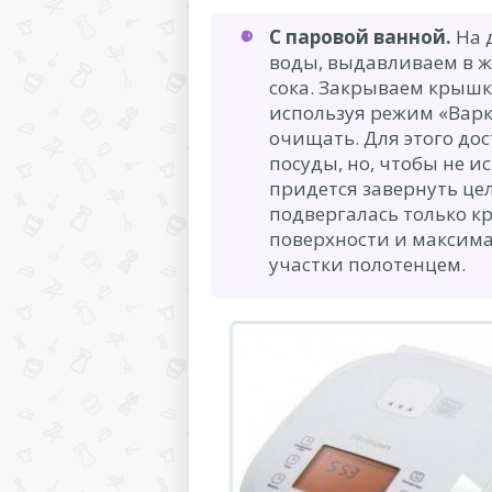
С паровой ванной.
На 
воды, выдавливаем в ж
сока. Закрываем крышку
используя режим «Варк
очищать. Для этого до
посуды, но, чтобы не и
придется завернуть цел
подвергалась только к
поверхности и максим
участки полотенцем.