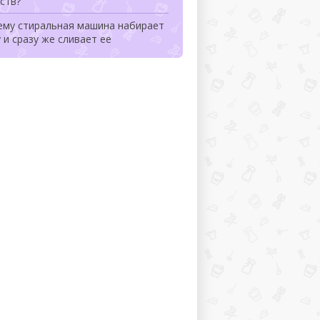
ств?
ему стиральная машина набирает
 и сразу же сливает ее