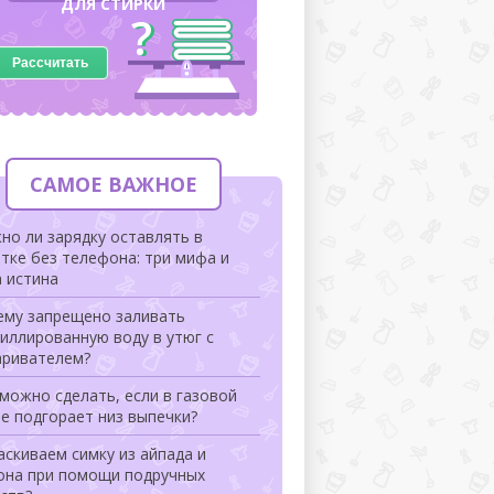
ДЛЯ СТИРКИ
Рассчитать
САМОЕ ВАЖНОЕ
но ли зарядку оставлять в
тке без телефона: три мифа и
 истина
ему запрещено заливать
иллированную воду в утюг с
аривателем?
можно сделать, если в газовой
е подгорает низ выпечки?
скиваем симку из айпада и
она при помощи подручных