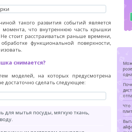
чиной такого развития событий является
 момента, что внутреннюю часть крышки
 Не стоит расстраиваться раньше времени,
 обработке функциональной поверхности,
изовать.
ышка снимается?
Мож
розе
одна
тем моделей, на которых предусмотрена
ае достаточно сделать следующее:
Поч
дист
отп
Что 
плит
ь для мытья посуды, мягкую ткань,
воду.
Выта
айф