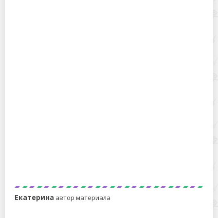
Как пользоваться современной кухонной вытяжкой?
У соседки мультикухня, а у вас мультиварка – чей
гаджет отработает свою стоимость до копейки?
Екатерина
автор материала