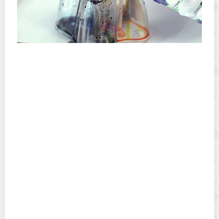
Как почистить печатающую головку и сопла принтера
HP?
Плюсы и минусы духовок с пиролитической системой
очистки