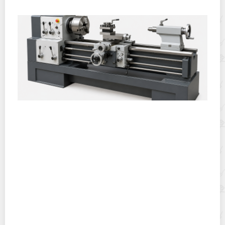
Горячекатаный лист: характеристики, производство и
применение
Хранение дрип-пакетов и кофе в фильтр-пакетах