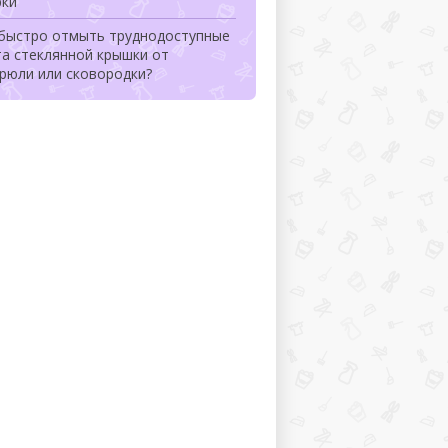
рки
 быстро отмыть труднодоступные
та стеклянной крышки от
рюли или сковородки?