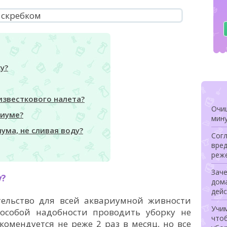
у?
известкового налета?
Очищ
риуме?
мину
ума, не сливая воду?
Сог
вред
реже
Заче
у?
дом
дей
ельство для всей аквариумной живности
Учи
з особой надобности проводить уборку не
чтоб
омендуется не реже 2 раз в месяц, но все