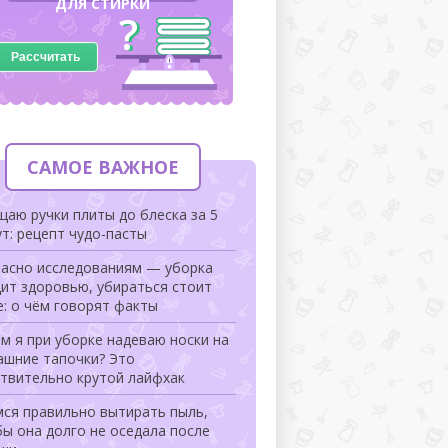
ДЛЯ СТИРКИ
Рассчитать
САМОЕ ВАЖНОЕ
аю ручки плиты до блеска за 5
т: рецепт чудо-пасты
ласно исследованиям — уборка
ит здоровью, убираться стоит
: о чём говорят факты
м я при уборке надеваю носки на
ашние тапочки? Это
ствительно крутой лайфхак
мся правильно вытирать пыль,
ы она долго не оседала после