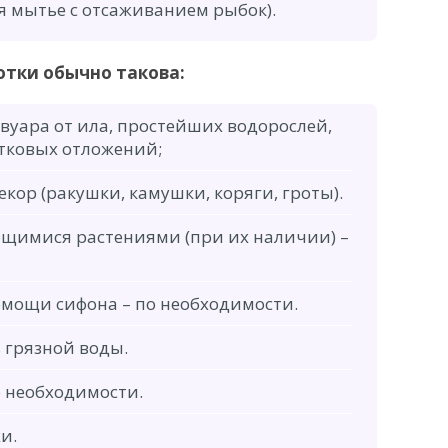
я мытье с отсаживанием рыбок).
отки обычно такова:
вуара от ила, простейших водорослей,
тковых отложений;
ор (ракушки, камушки, коряги, гроты).
ющимися растениями (при их наличии) –
омощи сифона – по необходимости.
 грязной воды.
о необходимости.
и.