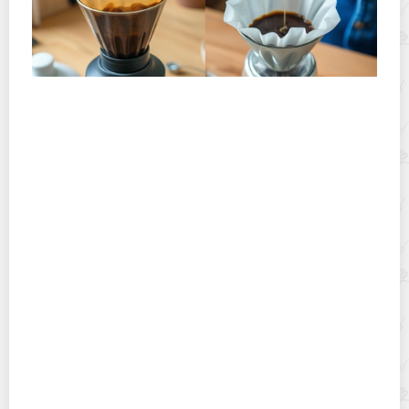
Хранение дрип-пакетов и кофе в фильтр-пакетах
дома: как сохранить аромат и свежесть
Сменил чайник на термопот? Узнай, как чистить его
от накипи