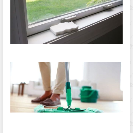
Правда ли, что стекло «замылится», если мыть окна
меламиновой губкой?
Можно ли мыть линолеум хлоркой? Несколько
простых хитростей