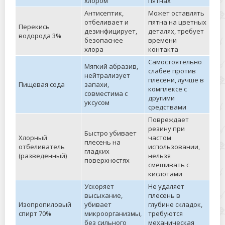
хлором
пятнах
Антисептик,
Может оставлять
отбеливает и
пятна на цветных
Перекись
дезинфицирует,
деталях, требует
водорода 3%
безопаснее
времени
хлора
контакта
Самостоятельно
Мягкий абразив,
слабее против
нейтрализует
плесени, лучше в
Пищевая сода
запахи,
комплексе с
совместима с
другими
уксусом
средствами
Повреждает
резину при
Быстро убивает
Хлорный
частом
плесень на
отбеливатель
использовании,
гладких
(разведенный)
нельзя
поверхностях
смешивать с
кислотами
Ускоряет
Не удаляет
высыхание,
плесень в
Изопропиловый
убивает
глубине складок,
спирт 70%
микроорганизмы,
требуются
без сильного
механическая