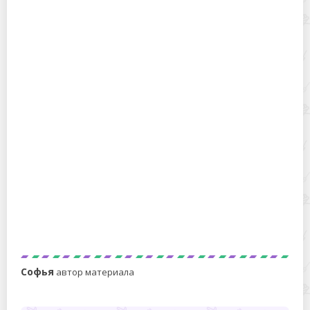
Зачем окна моют аммиаком и можно ли это делать?
Как помыть дверцу духовки между стекол
Софья
автор материала