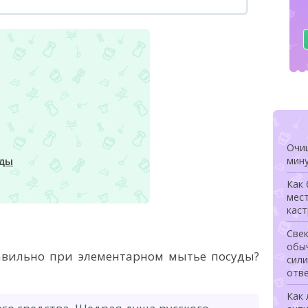
Очищ
мину
уды
Как
мес
каст
Свек
обыч
авильно при элементарном мытье посуды?
сили
отв
Как 