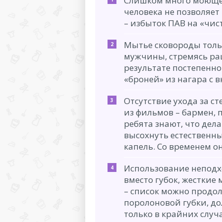
Слишком много моющег
человека не позволяет 
– избыток ПАВ на «чис
Мытье сковороды толь
мужчины, стремясь ра
результате постепенно
«броней» из нагара с 
Отсутствие ухода за с
из фильмов – бармен,
ребята знают, что дела
высохнуть естественны
капель. Со временем о
Использование неподх
вместо губок, жесткие
– список можно продол
поролоновой губки, д
только в крайних случ