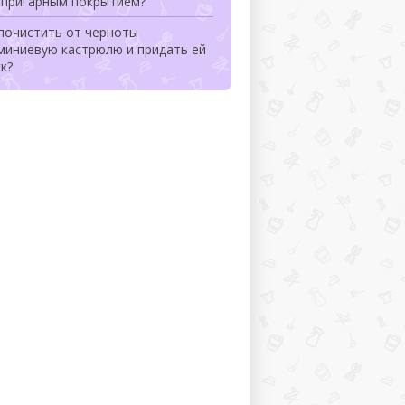
ипригарным покрытием?
почистить от черноты
миниевую кастрюлю и придать ей
к?