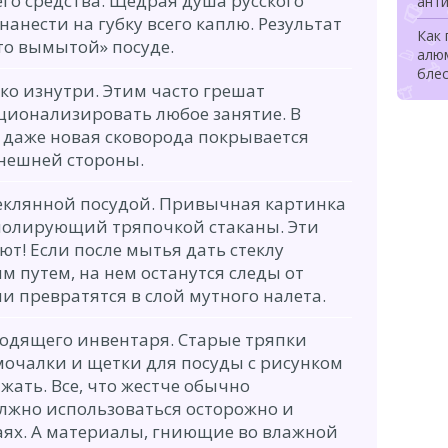
о средства. Щедрая душа русского
ант
нанести на губку всего каплю. Результат
Как 
то вымытой» посуде.
алю
блес
ко изнутри. Этим часто грешат
ционализировать любое занятие. В
 даже новая сковорода покрывается
внешней стороны.
теклянной посудой. Привычная картинка
 полирующий тряпочкой стаканы. Эти
ют! Если после мытья дать стеклу
м путем, на нем останутся следы от
ни превратятся в слой мутного налета.
одящего инвентаря. Старые тряпки
 мочалки и щетки для посуды с рисунком
жать. Все, что жестче обычно
олжно использоваться осторожно и
аях. А материалы, гниющие во влажной