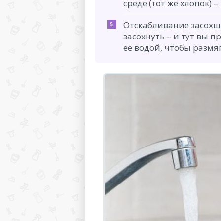
среде (тот же хлопок) –
Отскабливание засохш
засохнуть – и тут вы п
ее водой, чтобы размяг