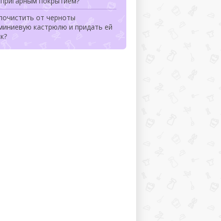
ипригарным покрытием?
почистить от черноты
миниевую кастрюлю и придать ей
к?