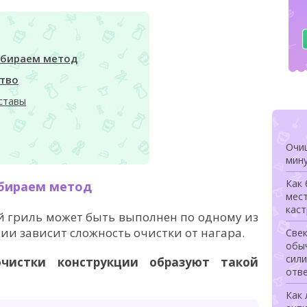
ыбираем метод
тво
ставы
Очищ
мину
Как
ыбираем метод
мес
каст
й гриль может быть выполнен по одному из
ции зависит сложность очистки от нагара.
Свек
обыч
сили
чистки конструкции образуют такой
отв
Как 