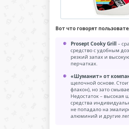
Вот что говорят пользовате
Prosept Cooky Grill
– ср
средство с удобным до
резкий запах и высоку
перчатках.
«Шуманит» от компан
щелочной основе. Стоит
флакон), но зато смыва
Недостаток – высокая 
средства индивидуальн
не попадало на эмалир
алюминий и другие ле