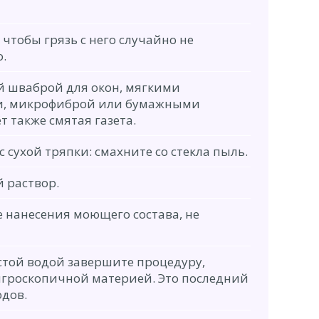
 чтобы грязь с него случайно не
.
й шваброй для окон, мягкими
и, микрофиброй или бумажными
 также смятая газета.
 сухой тряпки: смахните со стекла пыль.
й раствор.
е нанесения моющего состава, не
той водой завершите процедуру,
гигроскопичной материей. Это последний
одов.