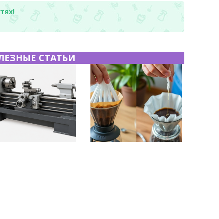
тях!
ЛЕЗНЫЕ СТАТЬИ
чекатаный лист:
Хранение дрип-пакетов и
ктеристики,
кофе в фильтр-пакетах
зводство и
дома: как сохранить
енение
аромат и свежесть