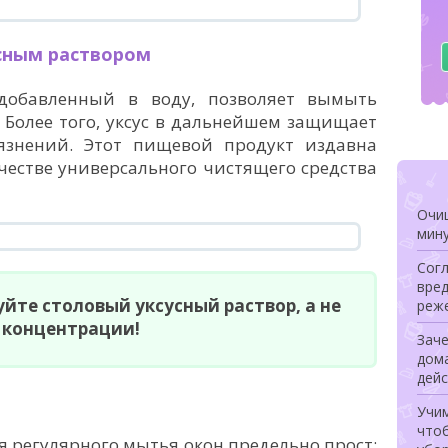
сным раствором
добавленный в воду, позволяет вымыть
. Более того, уксус в дальнейшем защищает
язнений. Этот пищевой продукт издавна
честве универсального чистящего средства
Очищ
мину
Сог
вред
йте столовый уксусный раствор, а не
реже
 концентрации!
Заче
дом
дей
Учи
чтоб
ля регулярного мытья окон предельно прост: