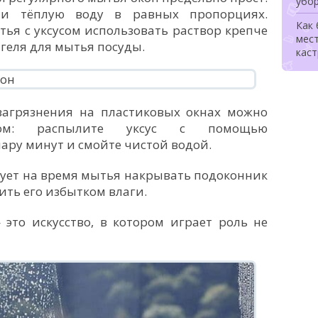
убо
 и тёплую воду в равных пропорциях.
Как
ья с уксусом использовать раствор крепче
мес
 геля для мытья посуды.
каст
агрязнения на пластиковых окнах можно
ктом: распылите уксус с помощью
ару минут и смойте чистой водой.
тует на время мытья накрывать подоконник
ить его избытком влаги.
это искусство, в котором играет роль не