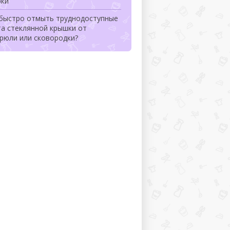
рки
 быстро отмыть труднодоступные
та стеклянной крышки от
рюли или сковородки?