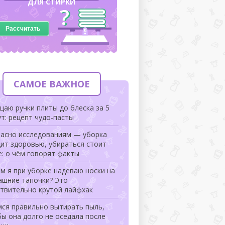
ДЛЯ СТИРКИ
Рассчитать
САМОЕ ВАЖНОЕ
аю ручки плиты до блеска за 5
т: рецепт чудо-пасты
ласно исследованиям — уборка
ит здоровью, убираться стоит
: о чём говорят факты
м я при уборке надеваю носки на
ашние тапочки? Это
ствительно крутой лайфхак
мся правильно вытирать пыль,
ы она долго не оседала после