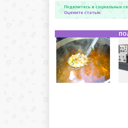
Поделитесь в социальных се
Оцените статью:
ПО
Полевая кухня на Новый
Горя
год: идеи организации
хара
зимнего праздника с
прои
выездным кейтерингом
прим