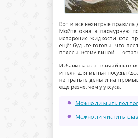
Вот и все нехитрые правила 
Мойте окна в пасмурную по
испарение жидкости (это п
ещё: будьте готовы, что пос
полосы. Всему виной — оста
Избавиться от тончайшего во
и геля для мытья посуды (дост
не тратьте деньги на промыш
ещё резче, чем у уксуса.
Можно ли мыть пол пол
Можно ли чистить кла