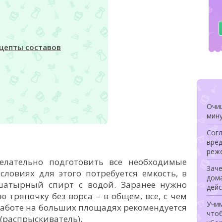
ецепты составов
Очищ
мину
Сог
вред
реже
елательно подготовить все необходимые
Заче
ловиях для этого потребуется емкость, в
дом
шатырный спирт с водой. Заранее нужно
дей
ю тряпочку без ворса – в общем, все, с чем
Учи
работе на больших площадях рекомендуется
чтоб
(распрыскиватель).