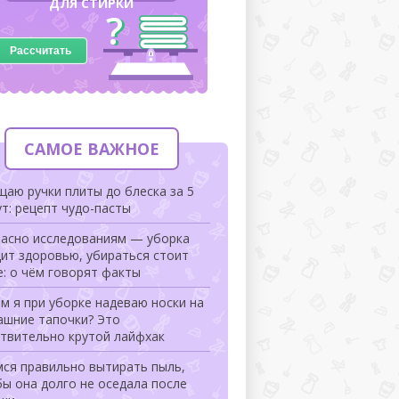
ДЛЯ СТИРКИ
Рассчитать
САМОЕ ВАЖНОЕ
аю ручки плиты до блеска за 5
т: рецепт чудо-пасты
ласно исследованиям — уборка
ит здоровью, убираться стоит
: о чём говорят факты
м я при уборке надеваю носки на
ашние тапочки? Это
ствительно крутой лайфхак
мся правильно вытирать пыль,
ы она долго не оседала после