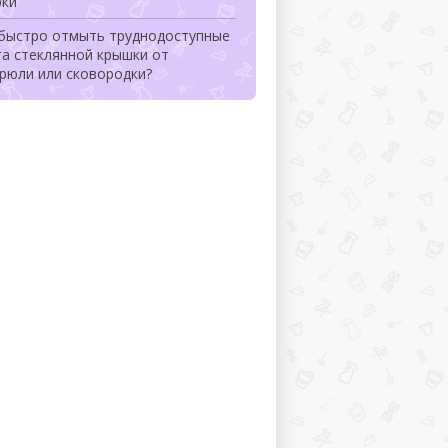
рки
 быстро отмыть труднодоступные
та стеклянной крышки от
рюли или сковородки?