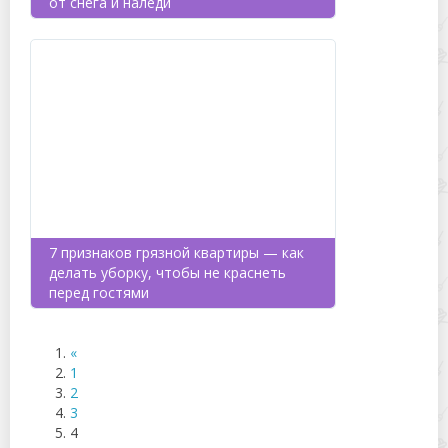
от снега и наледи
7 признаков грязной квартиры — как
делать уборку, чтобы не краснеть
перед гостями
«
1
2
3
4