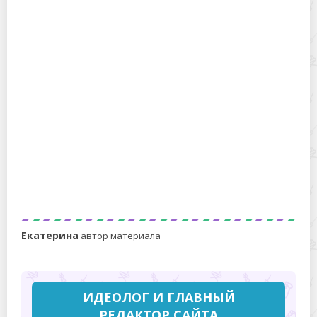
Чем мыть полы для дезинфекции от коронавируса –
средства с доказанной эффективностью
Как помыть дверцу духовки между стекол
Екатерина
автор материала
ИДЕОЛОГ И ГЛАВНЫЙ
РЕДАКТОР САЙТА