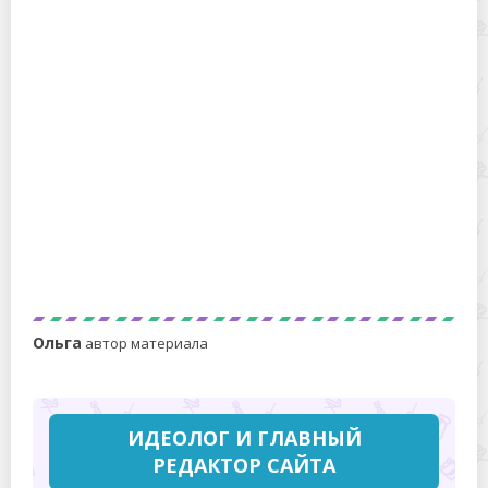
Почему я не мою ковры на автомойке – печальный
опыт послужил уроком
Что делать, если ковер неприятно пахнет — список
простых ингредиентов для дезодоранта
Ольга
автор материала
ИДЕОЛОГ И ГЛАВНЫЙ
РЕДАКТОР САЙТА