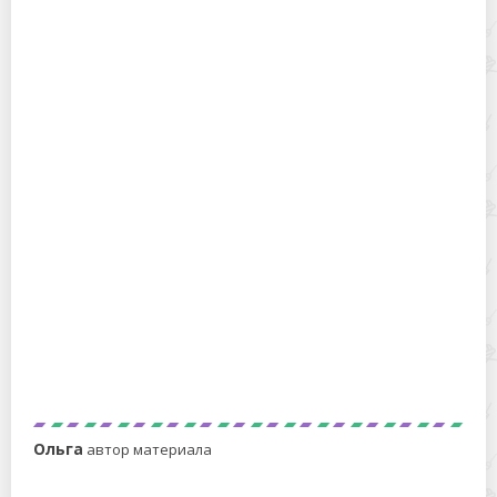
Эффективное и уютное пространство дома: как
сочетать работу и отдых
Как очистить резинку холодильника от черной
плесени: практическое руководство для дома
Ольга
автор материала