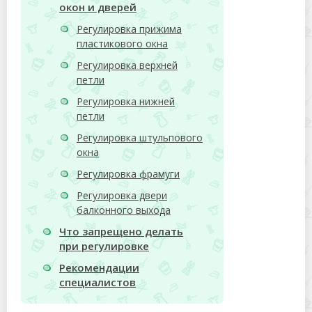
окон и дверей
Регулировка прижима
пластикового окна
Регулировка верхней
петли
Регулировка нижней
петли
Регулировка штульпового
окна
Регулировка фрамуги
Регулировка двери
балконного выхода
Что запрещено делать
при регулировке
Рекомендации
специалистов