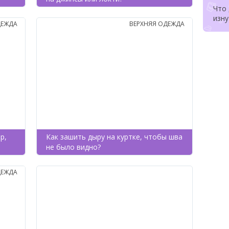
Что 
изну
ЕЖДА
ВЕРХНЯЯ ОДЕЖДА
р,
Как зашить дыру на куртке, чтобы шва
не было видно?
ЕЖДА