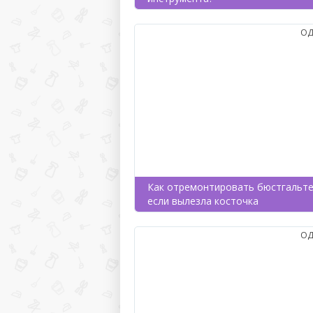
ОД
Как отремонтировать бюстгальте
если вылезла косточка
ОД