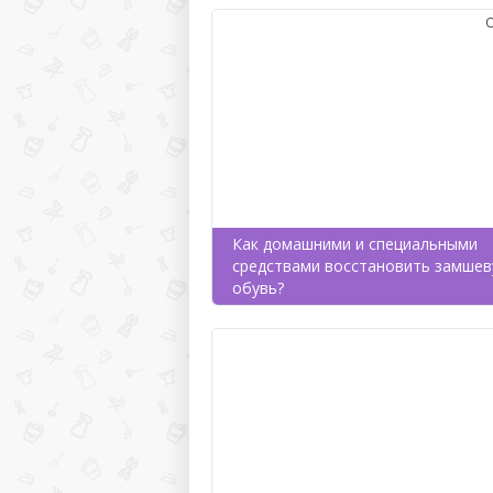
Как домашними и специальными
средствами восстановить замше
обувь?