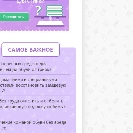
ДЛЯ СТИРКИ
Рассчитать
САМОЕ ВАЖНОЕ
оверенных средств для
нфекции обуви от грибка
 домашними и специальными
дствами восстановить замшевую
вь?
без труда очистить и отбелить
ую резиновую подошву любимых
гчение кожаной обуви без вреда
нее