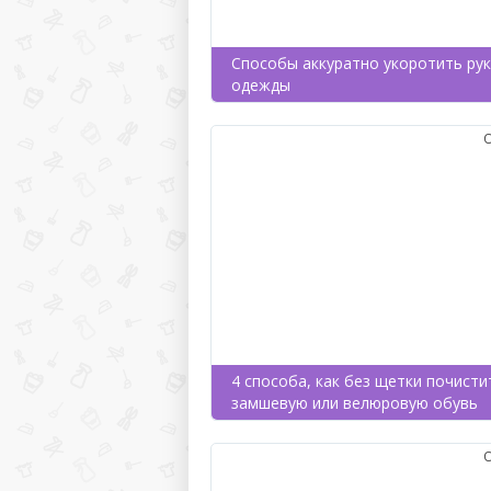
Способы аккуратно укоротить ру
одежды
4 способа, как без щетки почисти
замшевую или велюровую обувь