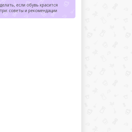
делать, если обувь красится
три: советы и рекомендации