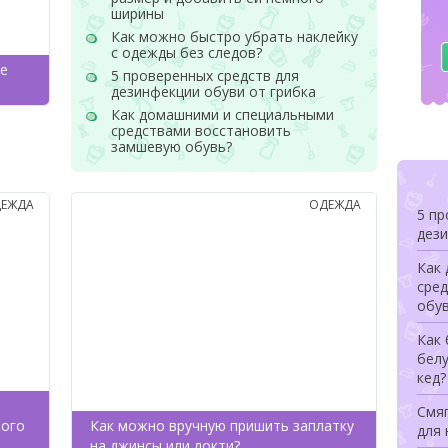
ширины
Как можно быстро убрать наклейку
с одежды без следов?
не
5 проверенных средств для
дезинфекции обуви от грибка
Как домашними и специальными
средствами восстановить
замшевую обувь?
ЕЖДА
ОДЕЖДА
5 пр
дези
Как
сре
обу
Как 
бел
кед?
Смя
ного
Как можно вручную пришить заплатку
для 
на джинсы или локти?