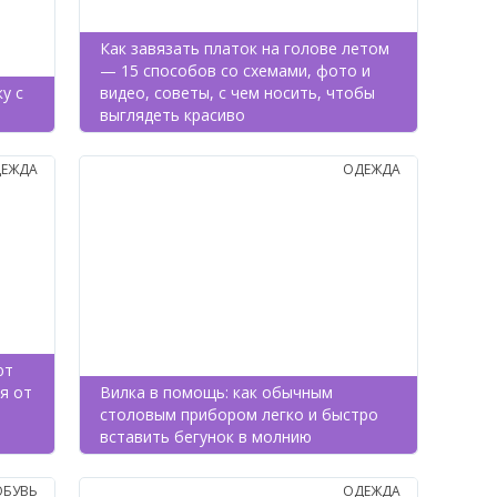
Как завязать платок на голове летом
— 15 способов со схемами, фото и
у с
видео, советы, с чем носить, чтобы
выглядеть красиво
ЕЖДА
ОДЕЖДА
ют
я от
Вилка в помощь: как обычным
столовым прибором легко и быстро
вставить бегунок в молнию
ОБУВЬ
ОДЕЖДА