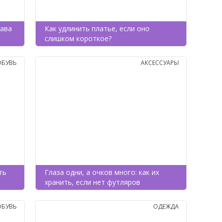
кава
Как удлинить платье, если оно
слишком короткое?
ОБУВЬ
АКСЕССУАРЫ
ть
Глаза одни, а очков много: как их
хранить, если нет футляров
ОБУВЬ
ОДЕЖДА