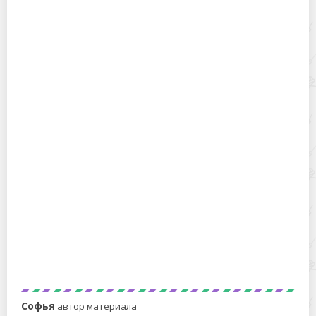
Как гладить шторы: полезные советы и
распространенные ошибки
Как погладить шелк, не испортив его
Софья
автор материала