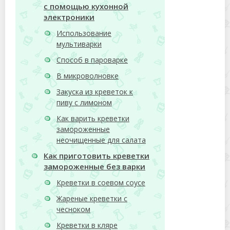
с помощью кухонной
электроники
Использование
мультиварки
Способ в пароварке
В микроволновке
Закуска из креветок к
пиву с лимоном
Как варить креветки
замороженные
неочищенные для салата
Как приготовить креветки
замороженные без варки
Креветки в соевом соусе
Жареные креветки с
чесноком
Креветки в кляре