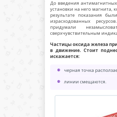
До введения антимагнитных
установки на него магнита, 
результате показания бы
израсходованных ресурсо
придумали незамысло
сверхчувствительным индика
Частицы оксида железа при
в движение. Стоит подне
искажается:
черная точка расползае
линии смещаются.