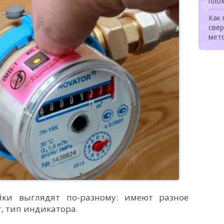
плох
Как
свер
мет
йки выглядят по-разному: имеют разное
, тип индикатора.