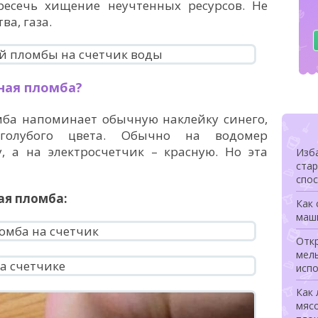
ресечь хищение неучтенных ресурсов. Не
ва, газа.
ная пломба?
ба напоминает обычную наклейку синего,
 голубого цвета. Обычно на водомер
, а на электросчетчик – красную. Но эта
Изба
ста
спо
ая пломба:
Как 
маш
Откр
мел
исп
Как 
мясо