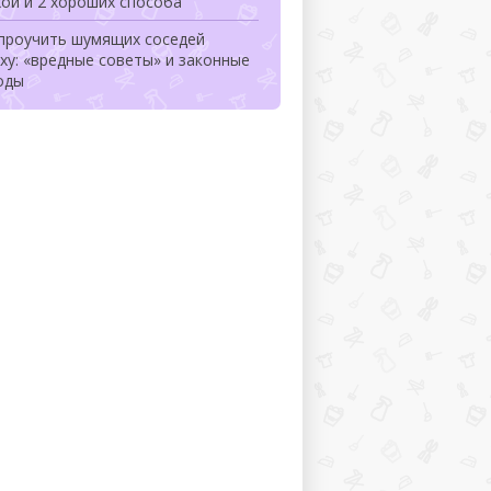
ой и 2 хороших способа
 проучить шумящих соседей
ху: «вредные советы» и законные
оды