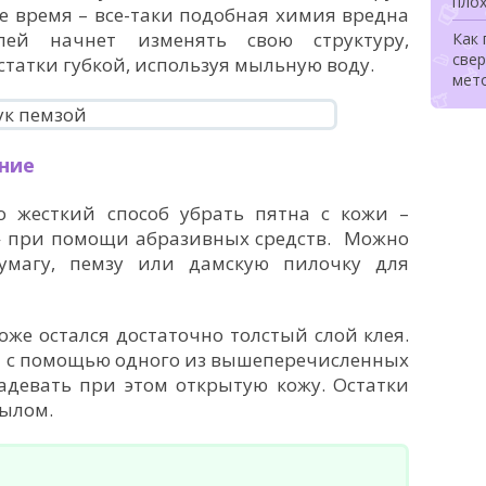
плох
е время – все-таки подобная химия вредна
ей начнет изменять свою структуру,
Как
свер
статки губкой, используя мыльную воду.
мет
ние
о жесткий способ убрать пятна с кожи –
» при помощи абразивных средств. Можно
умагу, пемзу или дамскую пилочку для
коже остался достаточно толстый слой клея.
т с помощью одного из вышеперечисленных
задевать при этом открытую кожу. Остатки
мылом.