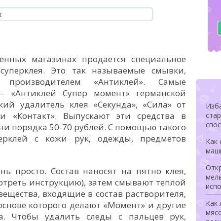
енных магазинах продается специальное
суперклея. Это так называемые смывки,
производителем «Антиклей». Самые
– «Антиклей Супер момент» германской
кий удалитель клея «Секунда», «Сила» от
Изба
и «Контакт». Выпускают эти средства в
ста
спо
они порядка 50-70 рублей. С помощью такого
перклей с кожи рук, одежды, предметов
Как 
маш
Откр
нь просто. Состав наносят на пятно клея,
мел
отреть инструкцию), затем смывают теплой
исп
ещества, входящие в состав растворителя,
Как 
основе которого делают «Момент» и другие
мясо
а. Чтобы удалить следы с пальцев рук,