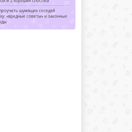
ой и 2 хороших способа
 проучить шумящих соседей
ху: «вредные советы» и законные
оды