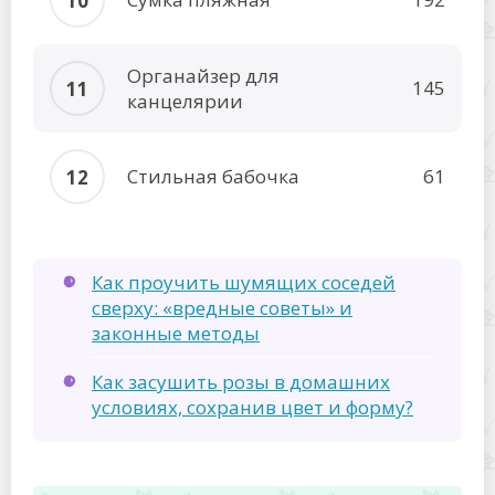
Органайзер для
145
канцелярии
Стильная бабочка
61
Как проучить шумящих соседей
сверху: «вредные советы» и
законные методы
Как засушить розы в домашних
условиях, сохранив цвет и форму?