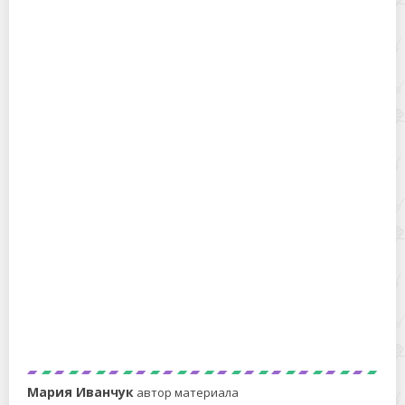
Как виртуозно пользоваться рулеткой: быстро
измерить диагональ телевизора, диаметр
окружности, трубы
Мебель засияет. Полироль для мебели собственного
приготовления – дешево и экологично
Мария Иванчук
автор материала