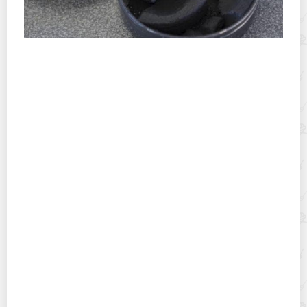
Если засох крем для обуви, не выкидывайте его. Крем
можно восстановить подручными средствами
Если нужно срочно что-то припаять, а флюса нет: 5
продуктов, которые его заменят