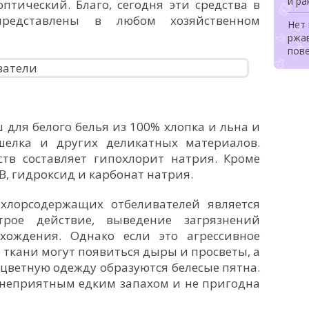
и ра
тический. Благо, сегодня эти средства в
представлены в любом хозяйственном
Нет 
ржа
пов
для белого белья из 100% хлопка и льна и
шелка и других деликатных материалов.
тв составляет гипохлорит натрия. Кроме
АВ, гидроксид и карбонат натрия.
хлорсодержащих отбеливателей является
трое действие, выведение загрязнений
хождения. Однако если это агрессивное
а ткани могут появиться дыры и просветы, а
цветную одежду образуются белесые пятна.
т неприятным едким запахом и не пригодна