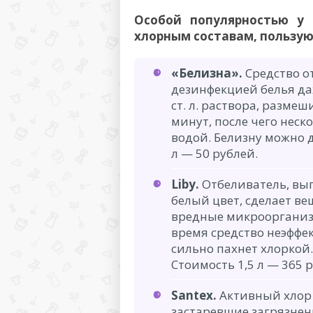
Особой популярностью у 
хлорным составам, пользу
«Белизна».
Средство о
дезинфекцией белья даж
ст. л. раствора, разме
минут, после чего нес
водой. Белизну можно 
л — 50 рублей.
Liby.
Отбеливатель, вып
белый цвет, сделает в
вредные микроорганизм
время средство неэффе
сильно пахнет хлоркой.
Стоимость 1,5 л — 365 
Santex.
Активный хлор 
застаревшие загрязнен