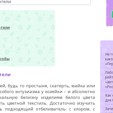
атели
Не г
особы
како
«Пер
Лаб
тели
рей
«ав
й, будь то простыня, скатерть, майка или
«Ро
особого энтузиазма у хозяйки – и абсолютно
Как
чальную белизну изделиям белого цвета
для
ть цветной текстиль. Достаточно изучить
ь подходящий отбеливатель: с хлором, с
Заче