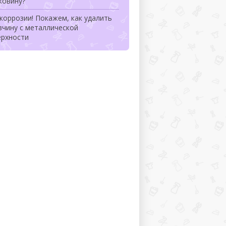
ковину?
коррозии! Покажем, как удалить
вчину с металлической
ерхности