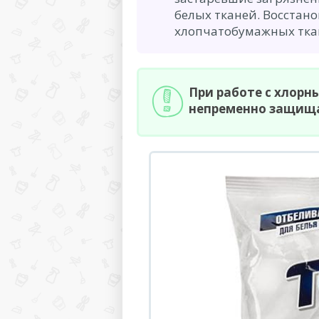
белых тканей. Восстан
хлопчатобумажных ткан
При работе с хлор
непременно защища