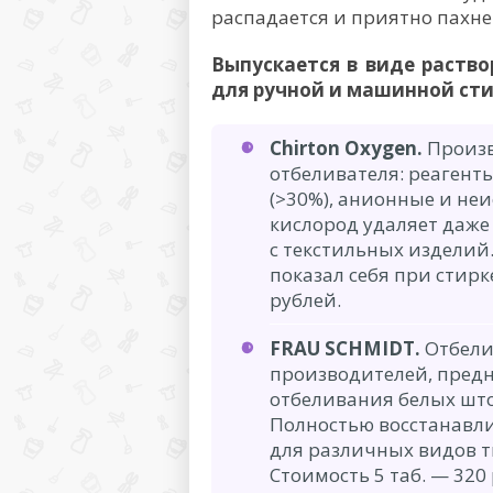
распадается и приятно пахне
Выпускается в виде раство
для ручной и машинной сти
Chirton Oxygen.
Произв
отбеливателя: реагент
(>30%), анионные и не
кислород удаляет даже
с текстильных изделий
показал себя при стирк
рублей.
FRAU SCHMIDT.
Отбелив
производителей, пред
отбеливания белых штор
Полностью восстанавли
для различных видов т
Стоимость 5 таб. — 320