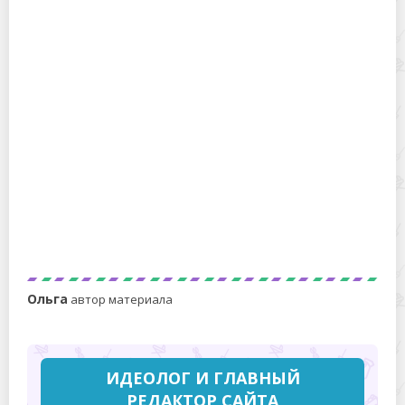
Как убрать цементную дымку с матового
керамогранита — простые и безопасные приемы
Как удалить искры от болгарки с плитки: практическое
руководство для дома
Ольга
автор материала
ИДЕОЛОГ И ГЛАВНЫЙ
РЕДАКТОР САЙТА