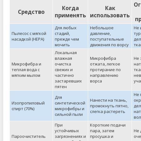
Ог
Когда
Как
Средство
применять
использовать
п
Для любых
Небольшое
Не 
Пылесос с мягкой
стадий,
давление,
тур
насадкой (HEPA)
прежде чем
поступательные
де
мочить
движения по ворсу
тка
Локальная
влажная
Микрофибра
Не 
Микрофибра и
очистка
отжата, легкое
на
теплая вода с
свежих и
протирание по
тка
мягким мылом
частично
направлению
не
застаревших
ворса
уча
пятен
Не 
Для
Нанести на ткань,
ок
Изопропиловый
синтетической
промокнуть пятно,
де
спирт (70%)
микрофибры и
слегка растереть
на
сильной пыли
вол
При
Короткие подачи
устойчивых
пара, затем
Не 
Пароочиститель
загрязнениях и
просушка и
оче