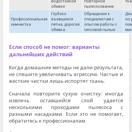
водостойкой
повторное
тка
обивке
пылесосование
Глубоко
Обращение к
Деш
Профессиональная
въевшиеся
специалистам с
но 
химчистка
пятна, дорогая
опытом работы с
по
обивка
гипсовой пылью
ми
Если способ не помог: варианты
дальнейших действий
Когда домашние методы не дали результата,
не спешите увеличивать агрессию. Частые и
жесткие чистки лишь испортят ткань.
Сначала повторите сухую очистку: иногда
извлечь оставшийся слой удается
несколькими проходами пылесоса с
разными насадками. Если это не помогает,
обратитесь к профессионалам.