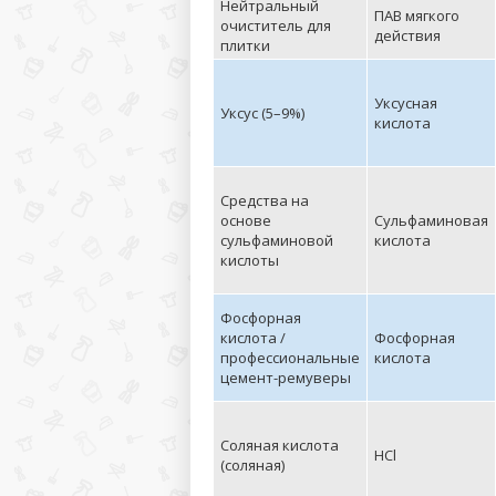
Нейтральный
ПАВ мягкого
очиститель для
действия
плитки
Уксусная
Уксус (5–9%)
кислота
Средства на
основе
Сульфаминовая
сульфаминовой
кислота
кислоты
Фосфорная
кислота /
Фосфорная
профессиональные
кислота
цемент-ремуверы
Соляная кислота
HCl
(соляная)