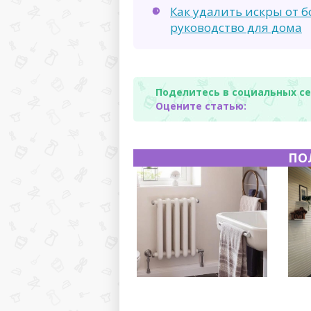
Как удалить искры от б
руководство для дома
Поделитесь в социальных се
Оцените статью:
ПО
Топовые лайфхаки для
Дере
уборки квартиры в 2026
на к