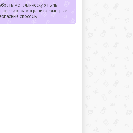
 убрать металлическую пыль
е резки керамогранита: быстрые
езопасные способы