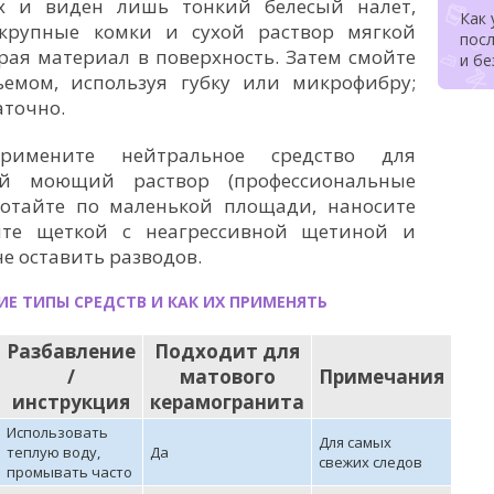
х и виден лишь тонкий белесый налет,
Как
 крупные комки и сухой раствор мягкой
посл
рая материал в поверхность. Затем смойте
и б
емом, используя губку или микрофибру;
аточно.
римените нейтральное средство для
й моющий раствор (профессиональные
аботайте по маленькой площади, наносите
айте щеткой с неагрессивной щетиной и
е оставить разводов.
Е ТИПЫ СРЕДСТВ И КАК ИХ ПРИМЕНЯТЬ
Разбавление
Подходит для
/
матового
Примечания
инструкция
керамогранита
Использовать
Для самых
теплую воду,
Да
свежих следов
промывать часто