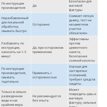
Безопасен для
По инструкции
Да
матовой
производителя
фактуры
Снимает легкую
Неразбавленный
дымку, тест на
для локальной
Осторожно
незаметном
обработки,
участке
смывать быстро
обязателен
Эффективны
Разбавлять по
против
инструкции,
Да, при осторожном
цементного
наносить на 1–5
применении
налета,
минут
безопаснее
соляной кислоты
Хороши для
По инструкции
застарелых
производителя,
Применять с
отложений,
смывать
осторожностью
требуют средств
тщательно
защиты
Может
Только в сильно
повредить швы и
разведенном
Не рекомендуется
матовую
виде и как
без опыта
фактуру, сильные
крайняя мера
пары