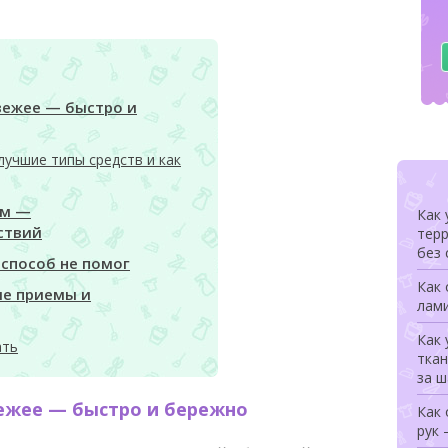
свежее — быстро и
лучшие типы средств и как
ом —
Как 
ствий
терр
без 
 способ не помог
Как 
е приемы и
лами
Как 
ать
ткан
за 
вежее — быстро и бережно
Как
рук