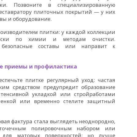
тки. Позвоните в специализированную
реставратору плиточных покрытий — у них
вы и оборудование.
роизводителем плитки: у каждой коллекции
пуски по химии и методам очистки.
 безопасные составы или направит к
е приемы и профилактика
еспечьте плитке регулярный уход: частая
ким средством предупредит образование
нтенсивной укладкой или стройработами
ленкой или временно стелите защитный
овая фактура стала выглядеть неоднородно,
 точечным полировочным набором или
 для матовых поверхностей; но лучше