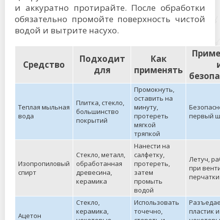
и аккуратно протирайте. После обработки
обязательно промойте поверхность чистой
водой и вытрите насухо.
Приме
Подходит
Как
Средство
для
применять
безопа
Промокнуть,
оставить на
Плитка, стекло,
Теплая мыльная
минуту,
Безопасн
большинство
вода
протереть
первый ш
покрытий
мягкой
тряпкой
Нанести на
Стекло, металл,
салфетку,
Летуч, р
Изопропиловый
обработанная
протереть,
при вент
спирт
древесина,
затем
перчатки
керамика
промыть
водой
Стекло,
Использовать
Разъеда
керамика,
точечно,
пластик и
Ацетон