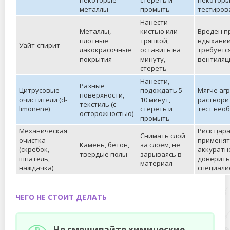
некоторые
стереть и
некоторы
металлы
промыть
тестиров
Нанести
Металлы,
кистью или
Вреден п
плотные
тряпкой,
вдыхании
Уайт-спирит
лакокрасочные
оставить на
требуетс
покрытия
минуту,
вентиляц
стереть
Нанести,
Разные
Цитрусовые
подождать 5–
Мягче аг
поверхности,
очистители (d-
10 минут,
раствори
текстиль (с
limonene)
стереть и
тест нео
осторожностью)
промыть
Механическая
Риск цара
Снимать слой
очистка
применя
Камень, бетон,
за слоем, не
(скребок,
аккуратн
твердые полы
зарываясь в
шпатель,
доверить
материал
наждачка)
специали
ЧЕГО НЕ СТОИТ ДЕЛАТЬ
Не смешивайте химические