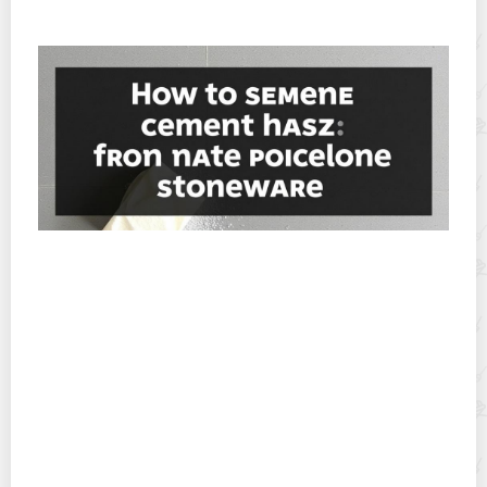
быстрые и безопасные приемы
Как убрать цементную дымку с матового
керамогранита — простые и безопасные
приемы