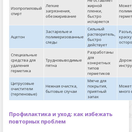
Не оставляет
Легкие
жирной
Может 
Изопропиловый
загрязнения,
пленки,
полим
спирт
обезжиривание
быстро
герме
испаряется
Сильный
Застарелые и
Разъед
растворитель,
Ацетон
полимеризованные
краску
быстро
следы
остор
действует
Разработаны
Специальные
для
средства для
Трудновыводимые
Дороже
конкретных
удаления
пятна
инстр
типов
герметика
герметиков
Мягче для
Цитрусовые
Нежная очистка,
покрытия,
Может
очистители
бытовые случаи
приятный
много
(терпеновые)
запах
Профилактика и уход: как избежать
повторных проблем