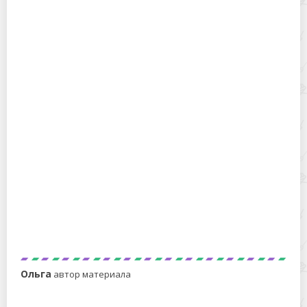
Как удалить жидкую резину с одежды: быстрые и
безопасные приемы
Как отмыть обмазочную гидроизоляцию с пола:
быстрые и безопасные способы
Ольга
автор материала