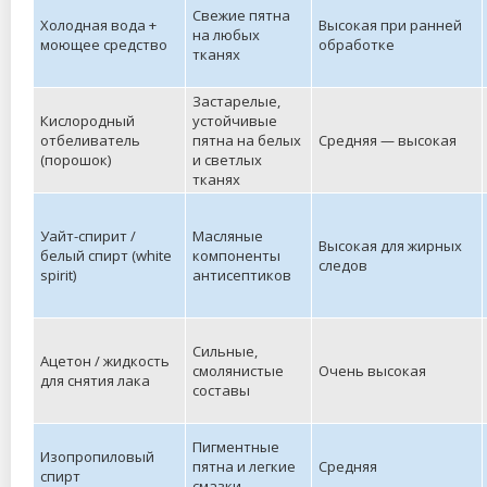
Свежие пятна
Холодная вода +
Высокая при ранней
на любых
моющее средство
обработке
тканях
Застарелые,
Кислородный
устойчивые
отбеливатель
пятна на белых
Средняя — высокая
(порошок)
и светлых
тканях
Уайт-спирит /
Масляные
Высокая для жирных
белый спирт (white
компоненты
следов
spirit)
антисептиков
Сильные,
Ацетон / жидкость
смолянистые
Очень высокая
для снятия лака
составы
Пигментные
Изопропиловый
пятна и легкие
Средняя
спирт
смазки