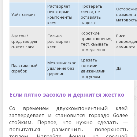
Растворяет
Протереть
Осторожн
некоторые
слегка, не
Уайт-спирит
возможна
компоненты
оставлять
матовост
клея
надолго
Короткие
Ацетон /
Сильно
Риск
прикосновения,
средство для
растворяет
поврежде
тест, смывать
снятия лака
клеи
ламината
немедленно
Срезать
Механическое
Пластиковый
тонкими
удаление без
Да
скребок
движениями
царапин
под углом
Если пятно засохло и держится жестко
Со временем двухкомпонентный клей
затвердевает и становится гораздо более
стойким. Первое, что нужно сделать —
попытаться размягчить поверхность
теплом. Нагрейте феном на средней