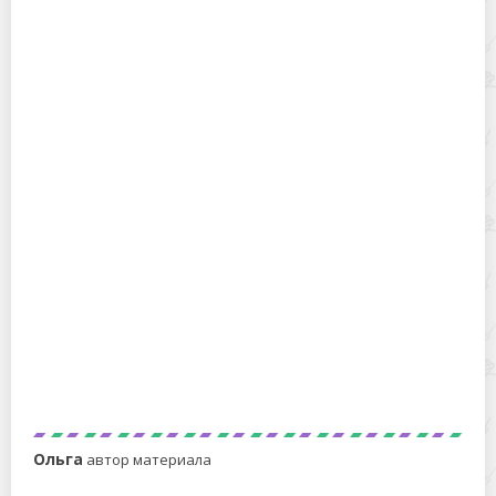
Как удалить пятна от масла для террасной доски с
одежды: быстро и без следов
Как удалить пятна от жидкого стекла с плитки:
быстрые и проверенные приемы
Ольга
автор материала