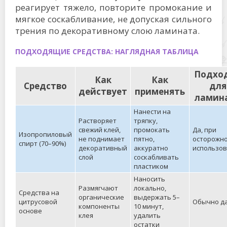
реагирует тяжело, повторите промокание и
мягкое соскабливание, не допуская сильного
трения по декоративному слою ламината.
ПОДХОДЯЩИЕ СРЕДСТВА: НАГЛЯДНАЯ ТАБЛИЦА
Подхо
Как
Как
Средство
для
действует
применять
ламин
Нанести на
Растворяет
тряпку,
свежий клей,
промокать
Да, при
Изопропиловый
не поднимает
пятно,
осторожн
спирт (70–90%)
декоративный
аккуратно
использо
слой
соскабливать
пластиком
Наносить
Размягчают
локально,
Средства на
органические
выдержать 5–
цитрусовой
Обычно д
компоненты
10 минут,
основе
клея
удалить
остатки