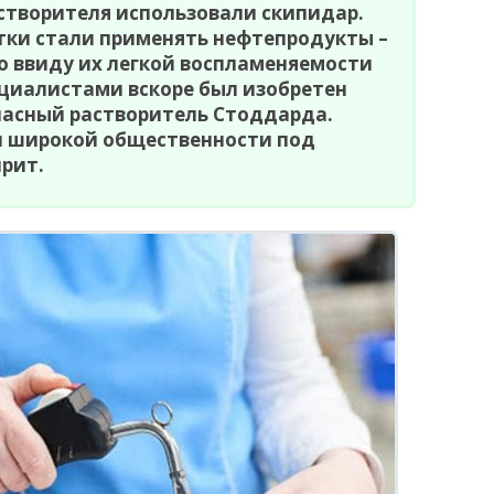
астворителя использовали скипидар.
тки стали применять нефтепродукты –
Но ввиду их легкой воспламеняемости
циалистами вскоре был изобретен
пасный растворитель Стоддарда.
ен широкой общественности под
рит.