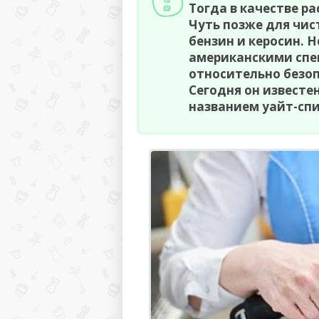
Тогда в качестве р
Чуть позже для чис
бензин и керосин. 
американскими спе
относительно безо
Сегодня он извест
названием уайт-спи