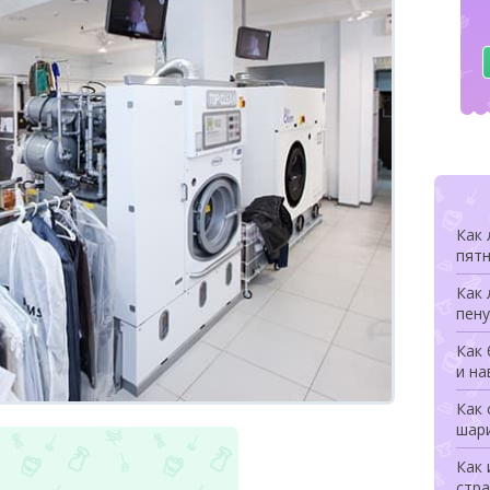
Как
пят
Как
пену
Как 
и на
Как 
шари
Как 
стра