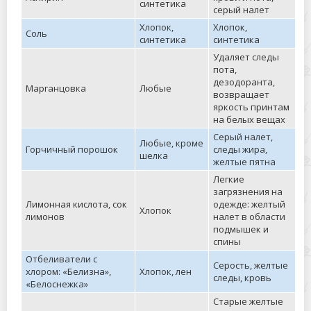
синтетика
серый налет
Хлопок,
Хлопок,
Соль
синтетика
синтетика
Удаляет следы
пота,
дезодоранта,
Марганцовка
Любые
возвращает
яркость принтам
на белых вещах
Серый налет,
Любые, кроме
Горчичный порошок
следы жира,
шелка
желтые пятна
Легкие
загрязнения на
Лимонная кислота, сок
одежде: желтый
Хлопок
лимонов
налет в области
подмышек и
спины
Отбеливатели с
Серость, желтые
хлором: «Белизна»,
Хлопок, лен
следы, кровь
«Белоснежка»
Старые желтые