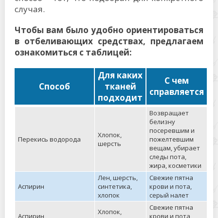
случая.
Чтобы вам было удобно ориентироваться
в отбеливающих средствах, предлагаем
ознакомиться с таблицей:
Для каких
С чем
Способ
тканей
справляется
подходит
Возвращает
белизну
посеревшим и
Хлопок,
Перекись водорода
пожелтевшим
шерсть
вещам, убирает
следы пота,
жира, косметики
Лен, шерсть,
Свежие пятна
Аспирин
синтетика,
крови и пота,
хлопок
серый налет
Свежие пятна
Хлопок,
Аспирин
крови и пота,