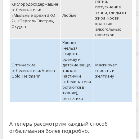
пятна,
Кислородосодержащие
потускнение
отбеливатели:
ткани, следы от
«Мыльные орехи ЭКО
Любые
жира, крови,
2», «Персоль Экстра»,
красных
Oxygen
алкогольных
напитков
Хлопок
(нельзя
стирать
одежду и
Оптические
детские вещи,
Маскирует
отбеливатели: Vanisn
так как
серость и
Gold, Heitmann
частички
желтизну
отбеливатели
остаются в
тканях),
синтетика
А теперь рассмотрим каждый способ
отбеливания более подробно.