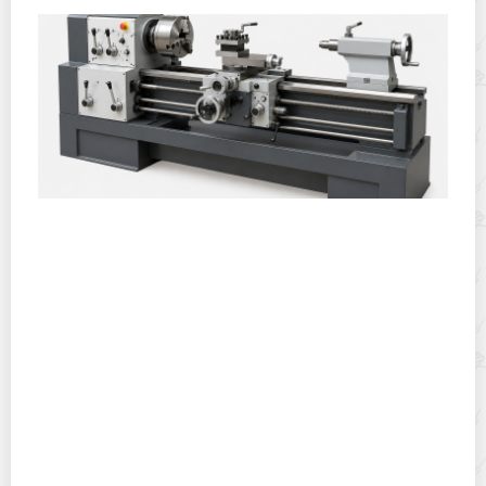
Горячекатаный лист: характеристики, производство и
применение
Хранение дрип-пакетов и кофе в фильтр-пакетах
дома: как сохранить аромат и свежесть