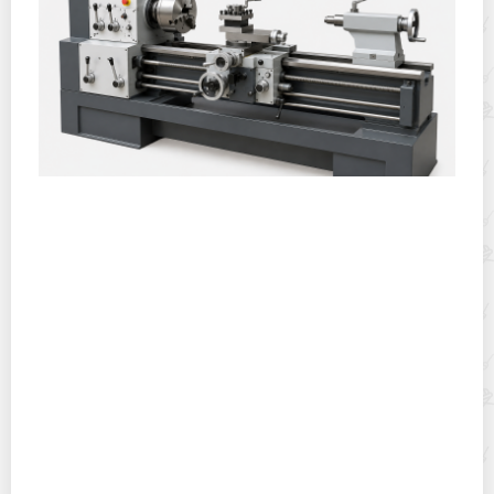
Горячекатаный лист: характеристики, производство и
применение
Хранение дрип-пакетов и кофе в фильтр-пакетах
дома: как сохранить аромат и свежесть