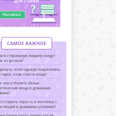
ДЛЯ СТИРКИ
Рассчитать
САМОЕ ВАЖНОЕ
м в стиральную машину кладут
к из фольги?
делать, если одежда покрасилась
стирке, и как спасти вещи?
и чем отбелить белые
тетические вещи в домашних
виях?
отстирать серость и желтизну с
ых вещей в домашних условиях?
му белье плохо пахнет после