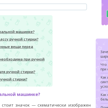
иральной машинке?
ессу ручной стирки?
енные вещи перед
Заче
шари
 необходима при ручной
Что 
при 
для ручной стирки?
Как 
ручной стирки?
син
усло
ральной машинке?
Как 
бел
 стоит значок — схематически изображен
Поче