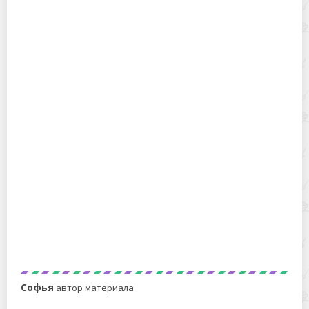
Можно ли стирать палатку: руками, в машине, в ванне
Какие вещи можно стирать таблетками для
посудомоечной машины
Софья
автор материала