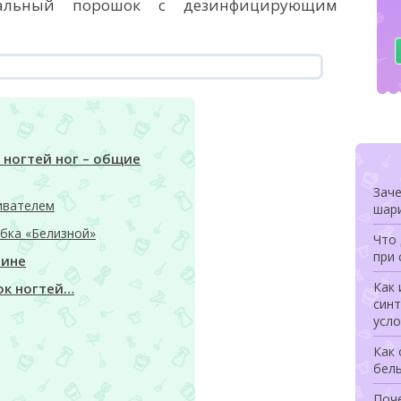
иальный порошок с дезинфицирующим
 ногтей ног – общие
Заче
ивателем
шари
бка «Белизной»
Что 
при 
шине
Как 
ок ногтей…
син
усло
Как 
бел
Поче