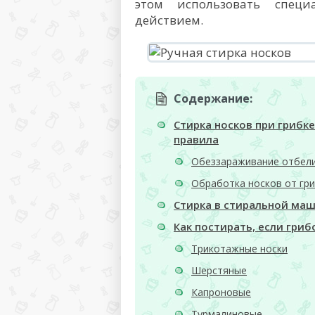
этом использовать спец
действием.
Содержание:
Стирка носков при грибке
правила
Обеззараживание отбел
Обработка носков от гри
Стирка в стиральной ма
Как постирать, если гриб
Трикотажные носки
Шерстяные
Капроновые
Турмалиновые