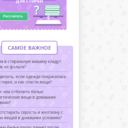
ДЛЯ СТИРКИ
Рассчитать
САМОЕ ВАЖНОЕ
м в стиральную машину кладут
к из фольги?
делать, если одежда покрасилась
стирке, и как спасти вещи?
и чем отбелить белые
тетические вещи в домашних
виях?
отстирать серость и желтизну с
ых вещей в домашних условиях?
му белье плохо пахнет после