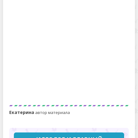
Можно ли стирать с «Калгоном» детские вещи, шелк,
шерсть?
Стирка войлочных тапочек: режимы стиральной
машинки и секреты сушки
Екатерина
автор материала