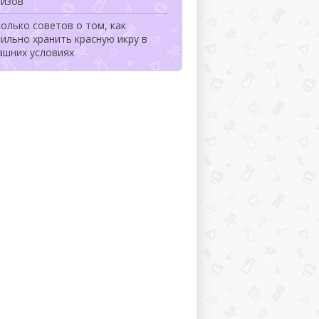
лизов
олько советов о том, как
ильно хранить красную икру в
ашних условиях