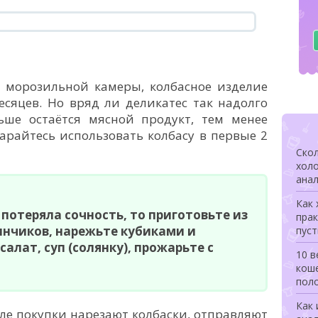
 морозильной камеры, колбасное изделие
сяцев. Но вряд ли деликатес так надолго
льше остаётся мясной продукт, тем менее
арайтесь использовать колбасу в первые 2
Скол
холо
анал
Как 
 потеряла сочность, то приготовьте из
прак
инчиков, нарежьте кубиками и
пуст
салат, суп (солянку), прожарьте с
10 в
коше
поло
Как 
ле покупки нарезают колбаски, отправляют