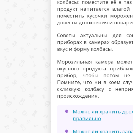
колбасы: поместите её в та
продукт напитается влагой
поместить кусочки морожен
довести до кипения и повари
Советы актуальны для со
приборах в камерах образуе
вкус и форму колбасы.
Морозильная камера может 
вкусного продукта приближ
прибор, чтобы потом не 
Помните, что ни в коем случ
склизкую колбасу с непр
происхождения.
Можно ли хранить дрож
правильно
Можно ли хранить лава