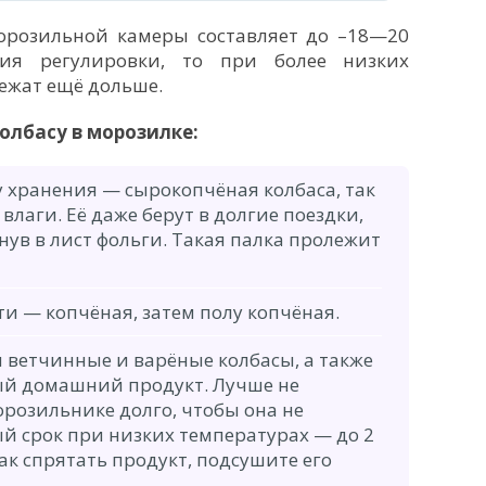
орозильной камеры составляет до –18—20
ция регулировки, то при более низких
ежат ещё дольше.
олбасу в морозилке:
у хранения — сырокопчёная колбаса, так
влаги. Её даже берут в долгие поездки,
ув в лист фольги. Такая палка пролежит
и — копчёная, затем полу копчёная.
 ветчинные и варёные колбасы, а также
й домашний продукт. Лучше не
орозильнике долго, чтобы она не
й срок при низких температурах — до 2
как спрятать продукт, подсушите его