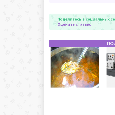
Поделитесь в социальных се
Оцените статью:
ПО
Полевая кухня на Новый
Горя
год: идеи организации
хара
зимнего праздника с
прои
выездным кейтерингом
прим