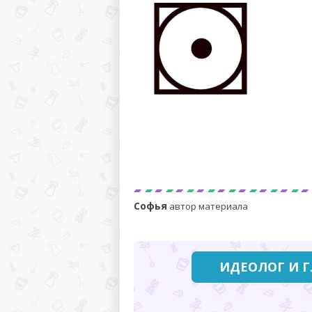
Что значит значок сушка
при низкой температуре (в
квадрате круг с точкой):
расшифровка и
рекомендации по уходу
Софья
автор материала
ИДЕОЛОГ И 