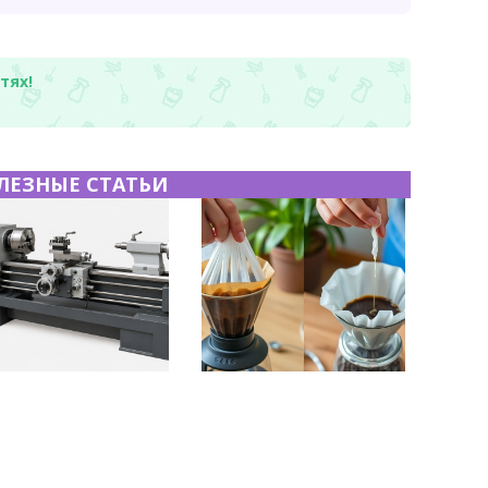
тях!
ЛЕЗНЫЕ СТАТЬИ
чекатаный лист:
Хранение дрип-пакетов и
ктеристики,
кофе в фильтр-пакетах
зводство и
дома: как сохранить
енение
аромат и свежесть