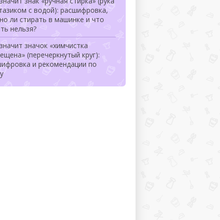
значит знак «ручная стирка» (рука
тазиком с водой): расшифровка,
о ли стирать в машинке и что
ть нельзя?
значит значок «химчистка
ещена» (перечеркнутый круг):
шифровка и рекомендации по
у