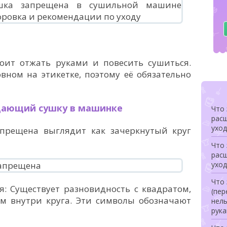
тоит отжать руками и повесить сушиться.
вном на этикетке, поэтому её обязательно
щающий сушку в машинке
Что 
рас
уход
прещена выглядит как зачеркнутый круг
Что 
рас
уход
Что 
: Существует разновидность с квадратом,
(пер
ом внутри круга. Эти символы обозначают
нель
рук