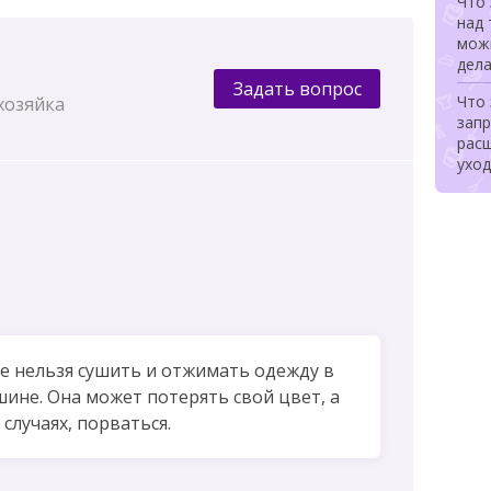
Что 
над 
можн
дела
Задать вопрос
Что 
хозяйка
запр
рас
уход
ае нельзя сушить и отжимать одежду в
ине. Она может потерять свой цвет, а
 случаях, порваться.