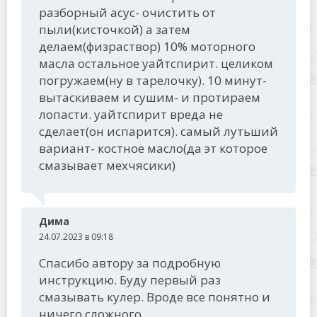
разборный асус- очистить от
пыли(кисточкой) а затем
делаем(физраствор) 10% моторного
масла остальное уайтспирит. целиком
погружаем(ну в тарелочку). 10 минут-
вытаскиваем и сушим- и протираем
лопасти. уайтспирит вреда не
сделает(он испарится). самый лутьший
вариант- костное масло(да эт которое
смазывает мехчясики)
Дима
24.07.2023 в 09:18
Спасибо автору за подробную
инструкцию. Буду первый раз
смазывать кулер. Вроде все понятно и
ничего сложного.