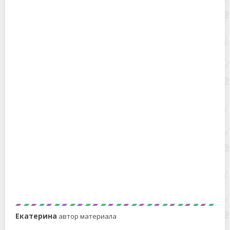
Мастер-класс по компактному складыванию
полотенец
Смазываем швейную машину своими руками
Екатерина
автор материала