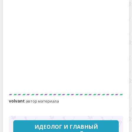
Как поставить фильтр в аквариум: работаем с
внешними и внутренними очистными системами
От гигиены до эзотерики: можно ли есть из общей
посуды?
volvant
автор материала
ИДЕОЛОГ И ГЛАВНЫЙ