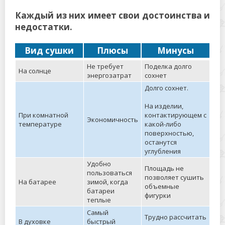
Каждый из них имеет свои достоинства и
недостатки.
Вид сушки
Плюсы
Минусы
Не требует
Поделка долго
На солнце
энергозатрат
сохнет
Долго сохнет.
На изделии,
При комнатной
контактирующем с
Экономичность
температуре
какой-либо
поверхностью,
останутся
углубления
Удобно
Площадь не
пользоваться
позволяет сушить
На батарее
зимой, когда
объемные
батареи
фигурки
теплые
Самый
Трудно рассчитать
В духовке
быстрый