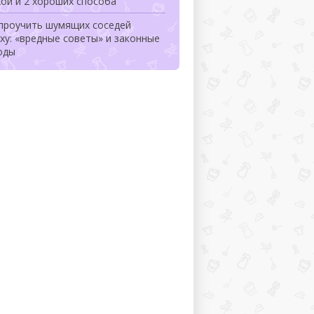
ой и 2 хороших способа
 проучить шумящих соседей
ху: «вредные советы» и законные
оды