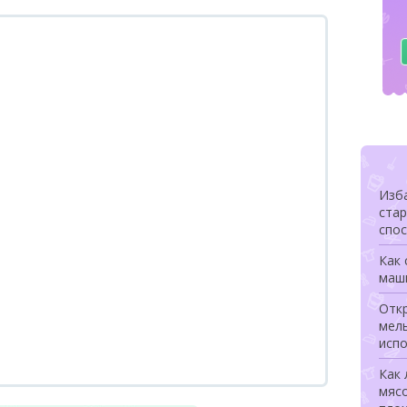
Изба
ста
спо
Как 
маш
Откр
мел
исп
Как 
мясо