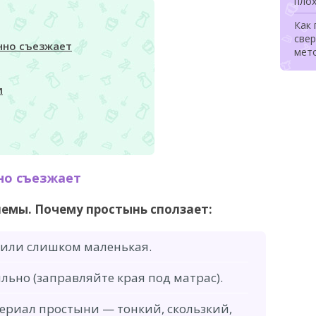
плох
Как
свер
нно съезжает
мет
и
но съезжает
лемы. Почему простынь сползает:
или слишком маленькая.
льно (заправляйте края под матрас).
ериал простыни — тонкий, скользкий,