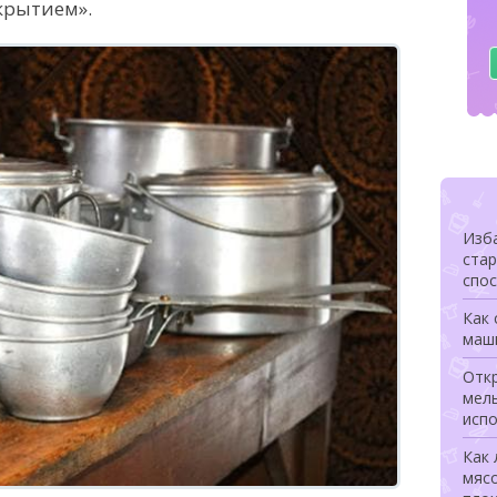
икрытием».
Изба
ста
спо
Как 
маш
Откр
мел
исп
Как 
мясо