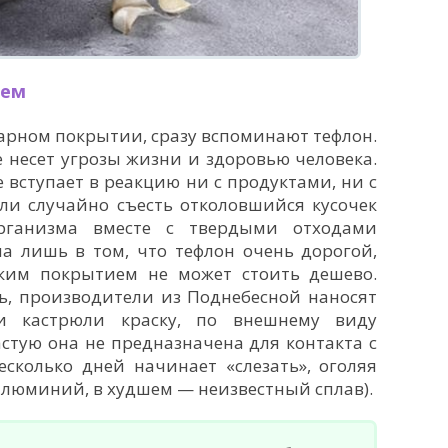
ием
арном покрытии, сразу вспоминают тефлон.
 несет угрозы жизни и здоровью человека.
е вступает в реакцию ни с продуктами, ни с
ли случайно съесть отколовшийся кусочек
рганизма вместе с твердыми отходами
а лишь в том, что тефлон очень дорогой,
таким покрытием не может стоить дешево.
ь, производители из Поднебесной наносят
и кастрюли краску, по внешнему виду
тую она не предназначена для контакта с
есколько дней начинает «слезать», оголяя
 алюминий, в худшем — неизвестный сплав).