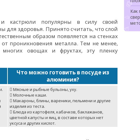
плох
Как
свер
 и кастрюли популярны в силу своей
мет
ы для здоровья. Принято считать, что слой
тественным образом появляется на стенках
 от проникновения металла. Тем не менее,
 многих овощах и фруктах, эту пленку
Что можно готовить в посуде из
алюминия?
и.
 Мясные и рыбные бульоны, уху.
 Молочные каши.
и
 Макароны, блины, вареники, пельмени и другие
и
изделия из теста.
 Блюда из картофеля, кабачков, баклажанов,
цветной капусты и яиц, в составе которых нет
уксуса и других кислот.