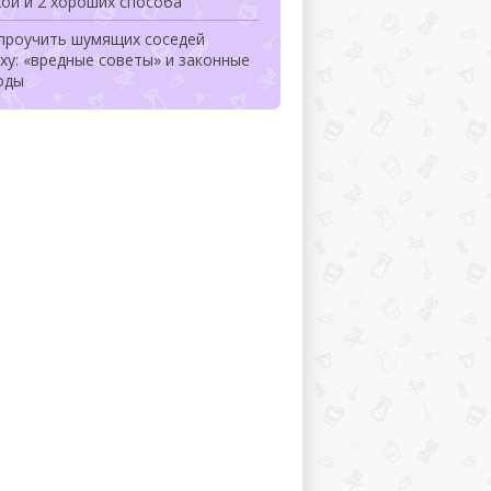
ой и 2 хороших способа
 проучить шумящих соседей
ху: «вредные советы» и законные
оды