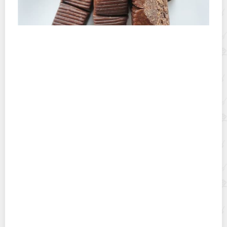
Гематоген – «кровавое» лакомство из аптеки:
чем он полезен и кому может навредить?
5+ самых простых и быстрых способов
покрасить яйца на пасху