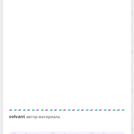
Как правильно замачивать горох для супа, каши
и пюре?
Можно ли мыть мельхиор в посудомойке? Есть
способы получше!
volvant
автор материала