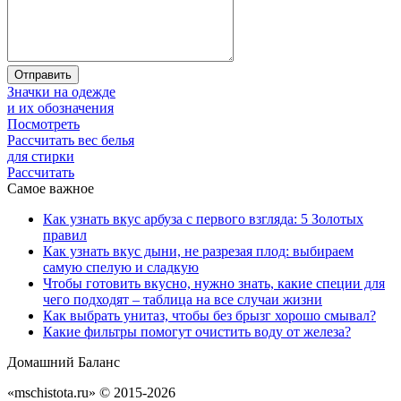
Отправить
Значки на одежде
и их обозначения
Посмотреть
Рассчитать вес белья
для стирки
Рассчитать
Самое важное
Как узнать вкус арбуза с первого взгляда: 5 Золотых
правил
Как узнать вкус дыни, не разрезая плод: выбираем
самую спелую и сладкую
Чтобы готовить вкусно, нужно знать, какие специи для
чего подходят – таблица на все случаи жизни
Как выбрать унитаз, чтобы без брызг хорошо смывал?
Какие фильтры помогут очистить воду от железа?
Домашний Баланс
«mschistota.ru» © 2015-2026