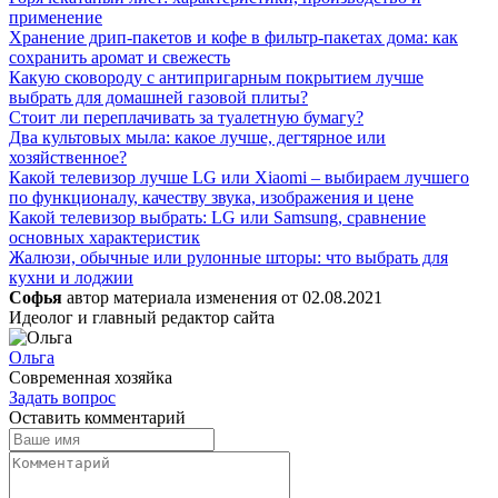
применение
Хранение дрип-пакетов и кофе в фильтр-пакетах дома: как
сохранить аромат и свежесть
Какую сковороду с антипригарным покрытием лучше
выбрать для домашней газовой плиты?
Стоит ли переплачивать за туалетную бумагу?
Два культовых мыла: какое лучше, дегтярное или
хозяйственное?
Какой телевизор лучше LG или Xiaomi – выбираем лучшего
по функционалу, качеству звука, изображения и цене
Какой телевизор выбрать: LG или Samsung, сравнение
основных характеристик
Жалюзи, обычные или рулонные шторы: что выбрать для
кухни и лоджии
Софья
автор материала
изменения от
02.08.2021
Идеолог и главный редактор сайта
Ольга
Современная хозяйка
Задать вопрос
Оставить комментарий