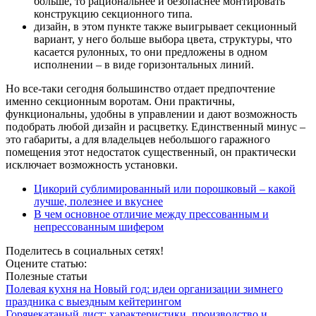
больше, то рациональнее и безопаснее монтировать
конструкцию секционного типа.
дизайн, в этом пункте также выигрывает секционный
вариант, у него больше выбора цвета, структуры, что
касается рулонных, то они предложены в одном
исполнении – в виде горизонтальных линий.
Но все-таки сегодня большинство отдает предпочтение
именно секционным воротам. Они практичны,
функциональны, удобны в управлении и дают возможность
подобрать любой дизайн и расцветку. Единственный минус –
это габариты, а для владельцев небольшого гаражного
помещения этот недостаток существенный, он практически
исключает возможность установки.
Цикорий сублимированный или порошковый – какой
лучше, полезнее и вкуснее
В чем основное отличие между прессованным и
непрессованным шифером
Поделитесь в социальных сетях!
Оцените статью:
Полезные статьи
Полевая кухня на Новый год: идеи организации зимнего
праздника с выездным кейтерингом
Горячекатаный лист: характеристики, производство и