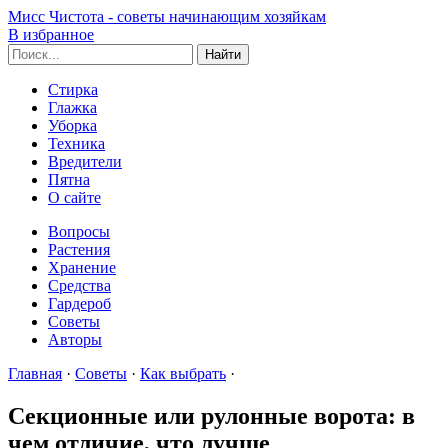
Мисс Чистота - советы начинающим хозяйкам
В избранное
Стирка
Глажка
Уборка
Техника
Вредители
Пятна
О сайте
Вопросы
Растения
Хранение
Средства
Гардероб
Советы
Авторы
Главная
·
Советы
·
Как выбрать
·
Секционные или рулонные ворота: в
чем отличие, что лучше